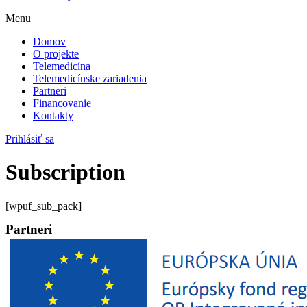
Menu
Domov
O projekte
Telemedicína
Telemedicínske zariadenia
Partneri
Financovanie
Kontakty
Prihlásiť sa
Subscription
[wpuf_sub_pack]
Partneri