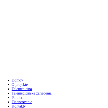
Preskočiť
na
obsah
Domov
O projekte
Telemedicína
Telemedicínske zariadenia
Partneri
Financovanie
Kontakty